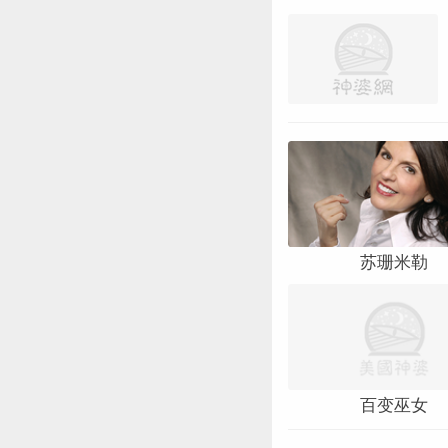
苏珊米勒
百变巫女