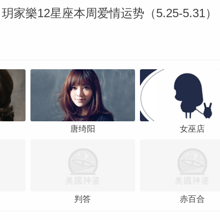
玥家樂12星座本周爱情运势（5.25-5.31）
唐绮阳
女巫店
判答
赤百合