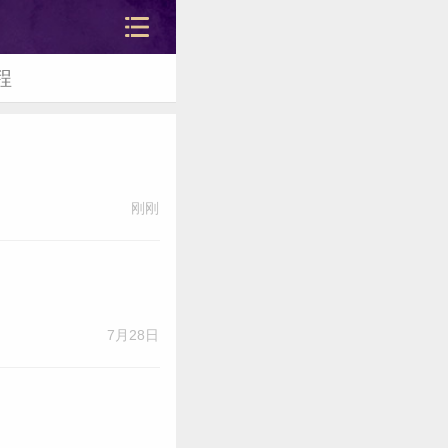
程
刚刚
站内导
7月28日