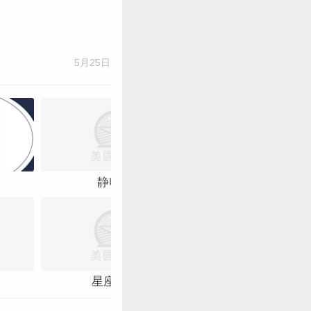
5月25日
静电鱼
运势君
星座女神
柒爸