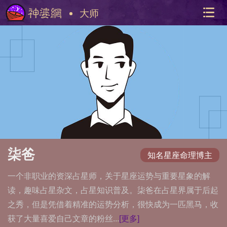
大师
美国神
站内导
柒爸
知名星座命理博主
一个非职业的资深占星师，关于星座运势与重要星象的解
读，趣味占星杂文，占星知识普及。柒爸在占星界属于后起
之秀，但是凭借着精准的运势分析，很快成为一匹黑马，收
获了大量喜爱自己文章的粉丝...
[更多]