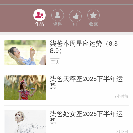
作品
资料
收藏
51
柒爸本周星座运势（8.3-
8.9）
置顶
柒爸天秤座2026下半年运
势
7小时前
柒爸处女座2026下半年运
婆星座
航
势
8月3日