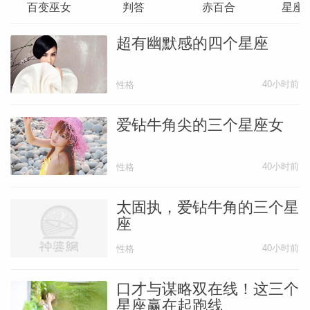
百变巫女
判答
赤百合
星座
网
超有幽默感的四个星座
40小时前
性格
爱钻牛角尖的三个星座女
40小时前
性格
太固执，爱钻牛角的三个星
座
40小时前
性格
口才与谋略双在线！这三个
星座赢在起跑线