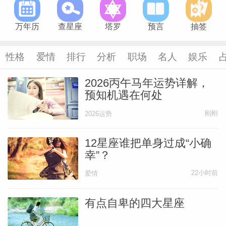
万年历
查星座
塔罗
预言
抽签
性格
爱情
排行
分析
职场
名人
娱乐
2026丙午马年运势详解，
预知机遇在何处
刚刚
2026运势
12星座谁把单身过成“小确
幸”？
22小时前
爱情
婆星座
航
有点自卑的四大星座