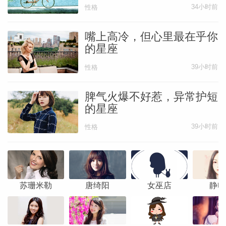
34小时前
性格
嘴上高冷，但心里最在乎你
的星座
39小时前
性格
脾气火爆不好惹，异常护短
的星座
39小时前
性格
苏珊米勒
唐绮阳
女巫店
静电