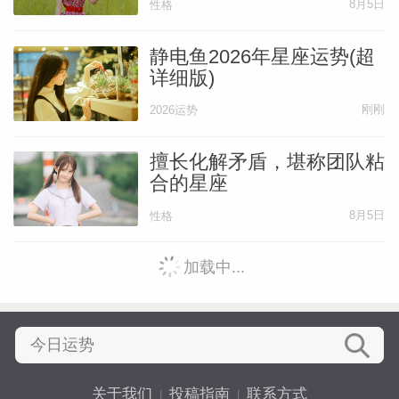
8月5日
性格
静电鱼2026年星座运势(超
详细版)
刚刚
2026运势
擅长化解矛盾，堪称团队粘
合的星座
8月5日
性格
加载中...
关于我们
投稿指南
联系方式
|
|