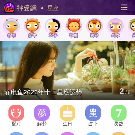
星座
美国神
站内导
2
静电鱼2026年十二星座运势
/
8
配对
解梦
生日
占卜
灵数