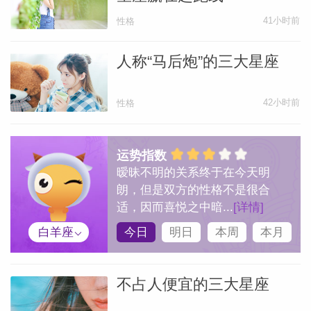
41小时前
性格
人称“马后炮”的三大星座
42小时前
性格
运势指数
暧昧不明的关系终于在今天明
朗，但是双方的性格不是很合
适，因而喜悦之中暗...
[详情]
白羊座
今日
明日
本周
本月
不占人便宜的三大星座