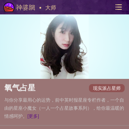
大师
美国神
站内导
氧气占星
现实派占星师
与你分享最用心的运势，前中英时报星座专栏作者，一个自
由的星座小魔女（一人一个占星故事系列），给你最温暖的
情感呵护。
[更多]