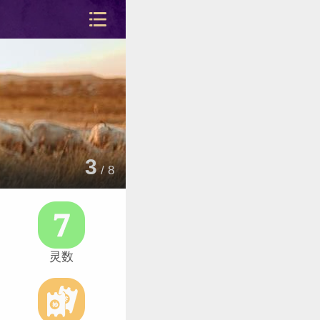
3
蓝蓝占星12星座一周感情运势
/
8
站内导
灵数