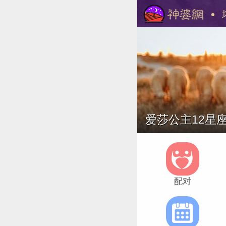
爱莎公主12星座
美国神婆
配对