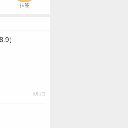
抽签
8.9）
8月2日
？