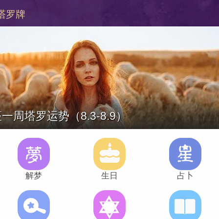
塔罗牌
一周塔罗运势（8.3-8.9）
解梦
生日
占卜