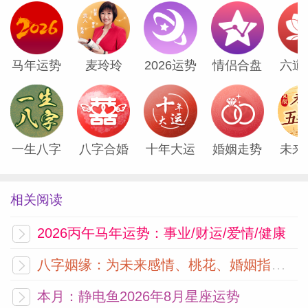
苏珊米勒2025年10月水瓶座运势
是时候出发了，去体验更多的生活。星盘中
马年运势
麦玲玲
2026运势
情侣合盘
六道
的一切都在诱使你收拾行装出发。10月6日
的满月似乎给了你动力，让你想去北方旅
行，也许是去一个偏僻又风景优美的地方，
那里的秋...
[阅读全文]
一生八字
八字合婚
十年大运
婚姻走势
未来
苏珊米勒2025年10月双鱼座运势
相关阅读
最近，生活无疑发生了不少新鲜事，尤其是
2026丙午马年运势：事业/财运/爱情/健康
生于3月4日（前后五天）或者3月18日（前
八字姻缘：为未来感情、桃花、婚姻指明方向
五天后两天）的鱼。上个月你经历了两次食
本月：静电鱼2026年8月星座运势
相——9月7日双鱼座的月食和9月21日处