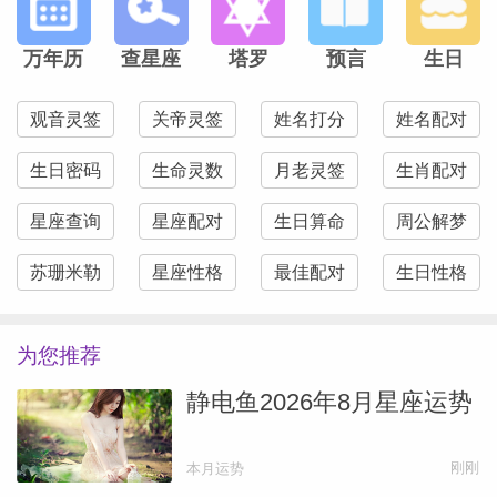
万年历
查星座
塔罗
预言
生日
观音灵签
关帝灵签
姓名打分
姓名配对
生日密码
生命灵数
月老灵签
生肖配对
星座查询
星座配对
生日算命
周公解梦
苏珊米勒
星座性格
最佳配对
生日性格
为您推荐
静电鱼2026年8月星座运势
刚刚
本月运势