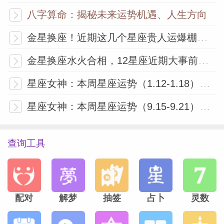
八字算命：揭秘未来运势机遇、人生方向
影响大的星座：双子、天秤、水瓶座
金星换座！近期这几个星座贵人运爆棚，好运说来就来！
金星换座水火合相，12星座近期大事前瞻！
海王星逆行
星座女神：本周星座运势（1.12-1.18）金星换座水瓶，你的社交磁场即将刷新！
7.5
星座女神：本周星座运势（9.15-9.21）金星换座，你悄悄努力的每一步，都算数！
影响指数：★★★★
查询工具
海王星逆行了，就是吧，我一直说，天海冥
这种外行星，影响力有限，逆行时间长，咱
们不用太过紧张，只要看好我的提示，就万
配对
解梦
抽签
占卜
灵数
事大吉！