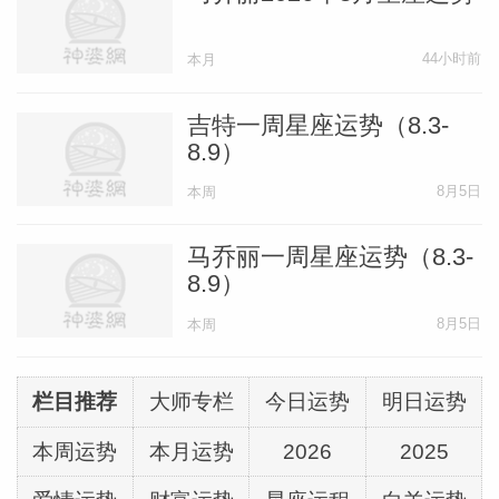
这个相位提醒咱们，感情的事，强扭的瓜不
44小时前
本月
甜。如果你觉得没啥意思了，那大不了分
开，这个拉扯的时间越短，你心理上的痛苦
吉特一周星座运势（8.3-
8.9）
程度就越若，反过来，迟迟不能决定，一直
纠结掰扯的，才是沉没成本更高。喜欢就争
8月5日
本周
取，讨厌就表明，冥王的力量是双刃剑，用
马乔丽一周星座运势（8.3-
不好的话，会被既要又要而困扰，那就真的
8.9）
是成为困兽了！这几天最佳方案就是，潇
8月5日
本周
洒！！潇洒这俩字，保平安！
栏目推荐
大师专栏
今日运势
明日运势
好运星座：双子、天秤、水瓶座
本周运势
本月运势
2026
2025