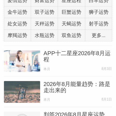
爱情运势
财富运势
星座运程
白羊运势
本文作者
判答
金牛运势
双子运势
巨蟹运势
狮子运势
香港星座专家
处女运势
天秤运势
天蝎运势
射手运势
摩羯运势
水瓶运势
双鱼运势
更多...
APP十二星座2026年8月运
程
8月3日
本月
2026年8月能量趋势：路是
走出来的
8月1日
本月
判答2026年8月星座运势