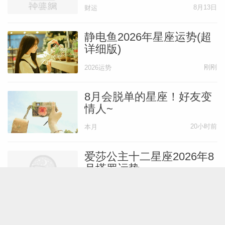
刻
8月13日
财运
静电鱼2026年星座运势(超
详细版)
刚刚
2026运势
8月会脱单的星座！好友变
情人~
20小时前
本月
爱莎公主十二星座2026年8
月塔罗运势
8月1日
本月
Lunita占星之旅2026年8月