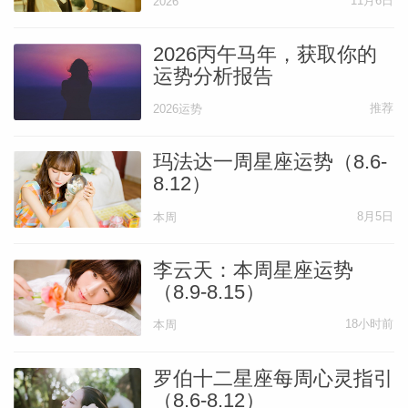
11月6日
就一点点来，别因为预期上的落差打消积极
2026
性，难为自己。
2026丙午马年，获取你的
运势分析报告
希望12星座，都平安度过逆行！
推荐
2026运势
金星拱冥王星
玛法达一周星座运势（8.6-
8.12）
7.6
8月5日
本周
李云天：本周星座运势
靠谱指数：★★★★★
（8.9-8.15）
18小时前
本周
金星跟冥王角度和谐，介于这周金星已经很
给力了，相当于就是周末给咱加固一下，把
罗伯十二星座每周心灵指引
之前天王星的不靠谱、飘忽气质，往现实上
（8.6-8.12）