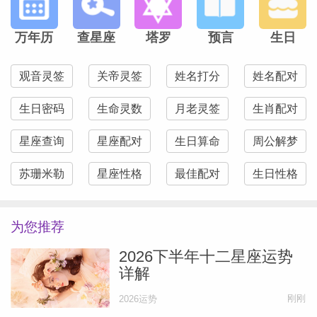
首先海王星的能量波动，就容易引发迷糊和
万年历
查星座
塔罗
预言
生日
混乱，从健康上说，可能健忘、注意力分
散，睡眠不好，爱过敏，内分泌失调，情绪
观音灵签
关帝灵签
姓名打分
姓名配对
忽上忽下。所以第一点，注意自己的心理气
生日密码
生命灵数
月老灵签
生肖配对
压，不要让低气压或者别人的低气压影响到
星座查询
星座配对
生日算命
周公解梦
你。不要自己乱吃药乱用药，也别因为想逃
避现实而过分沉溺，购物啊、追星啊，反正
苏珊米勒
星座性格
最佳配对
生日性格
就是让人上瘾的东西。请放心，虽然海王会
有点问题，但事情最后都能解决，真无需太
为您推荐
过担心。
2026下半年十二星座运势
详解
其次在生活和工作中，可能有些失误马虎，
刚刚
2026运势
传达信息出错，说错话，表述有问题等。所