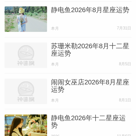
以在写作、提案、汇报的时候要多检查。提
静电鱼2026年8月星座运势
防信息、隐私泄露，不要被人套话，如果你
有公司的机密，或掌握一些关键数据的话，
7月31日
本月
就更要打起精神了！
苏珊米勒2026年8月十二星
座运势
总的来说吧，啥行星逆行，都是一波回忆
8月5日
本月
杀。比如说怀旧情绪浓，被过去的事情左右
当下的判断等等，就更不用说一些不愉快的
闹闹女巫店2026年8月星座
阴影了。我希望大家把它用在积极的地方，
运势
就是不好的，提醒自己别重蹈覆辙，好的，
8月1日
本月
如果不能重来也不用恋恋不忘。就一句话，
别胡思乱想。尊重理想跟现实的差距，有些
静电鱼2026年十二星座运
势
事必然理想是美好的，落地是有差距的，那