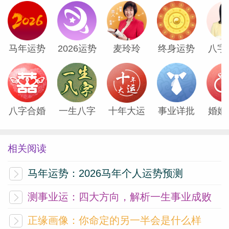
识的，嗯，也可能直接表白双向奔赴！但也
有些人想法、态度会发生180度转弯，之前
喜欢的，现在没感觉了，之前挺有距离的
马年运势
2026运势
麦玲玲
终身运势
八字
人，现在一下子跟你走进了。有伴的注意关
系变化，别任性，别吵架。
金钱方面，见好就收！一方面金星带来正面
八字合婚
一生八字
十年大运
事业详批
婚姻
消息，可能中奖啊、收到礼物啊，投资收益
啊，但也会有形势突变，股市一下就波动
相关阅读
了。所以非常不建议贪心，有赌徒心态，时
马年运势：2026马年个人运势预测
刻评估好风险，风险和回报并存。天王星本
就不走寻常路，可能在你贪心的时候，敲打
测事业运：四大方向，解析一生事业成败
一下你，给点苦头。但如果不贪心，那是很
正缘画像：你命定的另一半会是什么样
快乐很有好消息的！