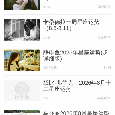
拽一拽，让你拥有一个更积极、清晰的人
18小时前
本周
生！
卡桑德拉一周星座运势
（8.5-8.11）
冥王的力量，就是很坚定，会认准目标不放
31小时前
本周
弃，也会想要力排众议，试试自己的灵感主
意，所以很多人会在这个周末诞生出新想
静电鱼2026年星座运势(超
法，或者有些野心、蓝图苏醒了。对未来事
详细版)
业发展、财富积累是很有益的。只请你主意
刚刚
2026运势
一点，别太有攀比心，我希望你的所想所
要，都出于本心，而不是别人有什么，你嫉
黛比-弗兰克：2026年8月十
二星座运势
妒，也想有。莫钻牛角尖，不管是啥事儿，
啥关系，一旦想太多，一旦太在乎，它就易
44小时前
本月
碎了，就没法健康发展了。
马乔丽2026年8月星座运势