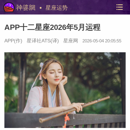
星座运势
APP十二星座2026年5月运程
APP(作)
星译社ATS
(译)
星座网
2026-05-04 20:05:55
美国神
站内导