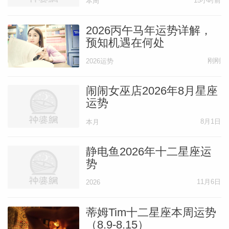
15小时前
本周
定，这种强烈的渴望成为你5月的重点，你
可能一直很努力，履行你的责任，做一切正
2026丙午马年运势详解，
预知机遇在何处
确的事，但还是有种无法克服的急躁不安。
刚刚
这个月，你开始感觉生活的发展方向越来越
2026运势
靠近“对”了，就像你找到了自己的真正方
闹闹女巫店2026年8月星座
向，也走上了这个方向的路。这可能呈现为
运势
你得到机会去新领域探索、得到更多的职业
8月1日
本月
选择、你有了全新的兴趣爱好，还有很多机
会认识和你头脑相当的迷人的人。这一切不
静电鱼2026年十二星座运
势
断地将你指上通往个人完整的正确方向。等
到5月第二周，你为了自己的目标进入一种
11月6日
2026
竞争精神，比如你在争取升职或签约，希望
蒂姆Tim十二星座本周运势
你快速了解情况，也要快速明白，你在这件
（8.9-8.15）