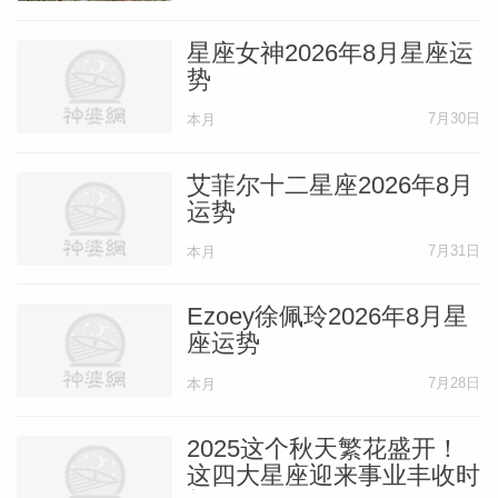
会考虑在团队合作或工作中扩大自己的角
色，虽然这可能需要得到他人的批准，但最
星座女神2026年8月星座运
势
好做好相关规划。本月在晋升和赚钱的目标
7月30日
上会取得巨大进展。到月底，可能你一年前
本月
就已制定好的某项计划会突然向前推进，且
艾菲尔十二星座2026年8月
进展神速。
运势
7月31日
本月
摩羯座
——译者：刘小猫Sienna
Ezoey徐佩玲2026年8月星
座运势
5月初，一个大项目的方案可能成形，之前
你为它做过大量计划，努力打造良好人脉，
7月28日
本月
积累了一些资源。当你参与非常重要的项目
2025这个秋天繁花盛开！
时，你非常谨慎，这一次你为它的成功做了
这四大星座迎来事业丰收时
完美规划，尽量对不同想法保持开放，即便