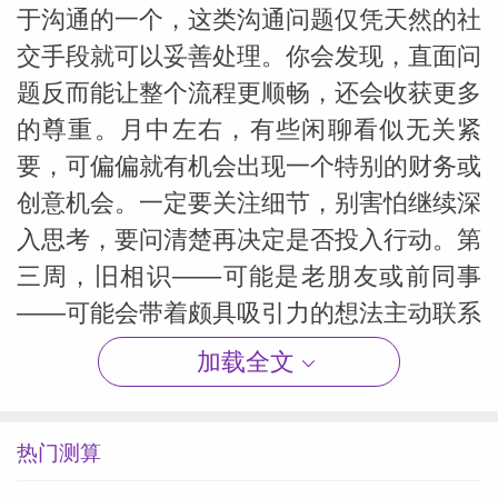
于沟通的一个，这类沟通问题仅凭天然的社
交手段就可以妥善处理。你会发现，直面问
题反而能让整个流程更顺畅，还会收获更多
的尊重。月中左右，有些闲聊看似无关紧
要，可偏偏就有机会出现一个特别的财务或
创意机会。一定要关注细节，别害怕继续深
入思考，要问清楚再决定是否投入行动。第
三周，旧相识——可能是老朋友或前同事
——可能会带着颇具吸引力的想法主动联系
你。昔日情分固然更容易引动真情实感，但
加载全文
建议你站在当下的人生状态里评估和决定，
而不是一味地把自己留在过去。最后一周，
热门测算
你将迎来生日月：太阳即将回到出生时的位
置。自信心会得到颇为戏剧性的提升，但最