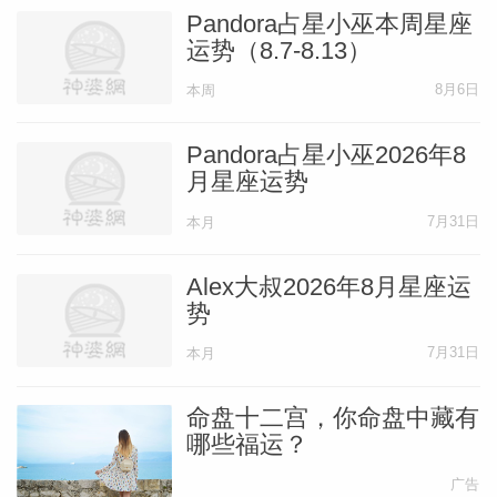
Pandora占星小巫本周星座
生活。尽管你非常善于交际，但过去几周一
运势（8.7-8.13）
直忙于工作而无暇娱乐，或许是因为原定计
8月6日
本周
划遭遇挑战，也可能是因为人际关系出现裂
痕。不管原因是什么，你都需要做自己最擅
Pandora占星小巫2026年8
月星座运势
长的事——努力寻找娱乐灵感，或至少出去
走走，参加一些有你喜欢的人的活动或聚
7月31日
本月
会。这对你的精神和健康都大有裨益。5月
Alex大叔2026年8月星座运
第一周结束时，一个平常日子的普通外出会
势
变得充满魔力。一个机会可能会以非常奇特
7月31日
本月
的方式降临到你身上，而且可能非常棒。仔
细审视它，你会更加确信这是来自星星的礼
命盘十二宫，你命盘中藏有
物，专为你而来。希望你能立即抓住机会，
哪些福运？
以便充分兑现这份厚礼。到了5月中旬，你
广告