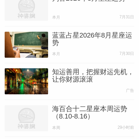
你可以起到关键作用，那这么做也是好事。
5月第三周，你可能发现自己和一位熟人有
7月31日
本月
着共同目标。你们可能是随意聊天时发现
蓝蓝占星2026年8月星座运
的，然后你想和这个人合作，如果你可以整
势
理好自己的期待，明确每个人的分工，这对
7月30日
本月
你们都有促进。整个5月第三周和第四周，
你的友情有些动荡，可能源于你和朋友的计
知运善用，把握财运先机，
划出现意见分歧。你无法说服这个人相信你
让你财源滚滚
的方法是最好的，所以你可以选择自己做，
广告
或找到对方也愿意参与的方式。
海百合十二星座本周运势
（8.10-8.16）
射手座
——译者：无幻_Mugen
29小时前
本周
本月，鼓励射手们尽可能地活跃你们的社交