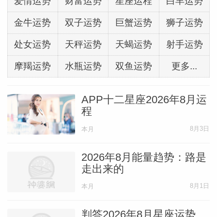
极端重要，也许你们开始讨论合作追求理想
爱情运势
财富运势
星座运程
白羊运势
的可能性。
金牛运势
双子运势
巨蟹运势
狮子运势
处女运势
天秤运势
天蝎运势
射手运势
天蝎座
——译者：刘小猫Sienna
摩羯运势
水瓶运势
双鱼运势
更多...
你的一个目标需要多加注意，天蝎座，这件
事可能进展不太顺利，进入5月时你想放弃
APP十二星座2026年8月运
程
它，但你真正需要做的是修改调整。5月第
一周用些时间回顾你希望做的事，将无效部
8月3日
本月
分单独清理出去，完善方法，制定新的安排
2026年8月能量趋势：路是
和修改后的策略，然后重新开始。5月第二
走出来的
周，一个情绪化的家庭问题引起你的注意，
8月1日
本月
但你不希望自己卷入其中。虽然这件事并不
直接牵扯你，是亲近家人要处理的问题，但
判答2026年8月星座运势