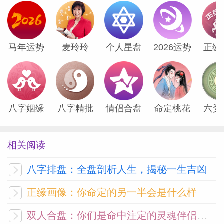
后的结果仍然积极美好。月末，某场社交活
动会让你自然而然成为全场焦点。拥抱被大
家关注的感觉，庆祝又一年的成长，带着这
马年运势
麦玲玲
个人星盘
2026运势
正缘
份快乐和鲜活，为接下来的一年许下有力的
愿望吧。
八字姻缘
八字精批
情侣合盘
命定桃花
六爻
巨蟹座
——译者：幻觉
相关阅读
为了你想在生活中实现的一个重大变化，过
去几周你一直在收集信息，这可以是任何事
八字排盘：全盘剖析人生，揭秘一生吉凶
情，比如你考虑改变职业、考虑结婚、思考
正缘画像：你命定的另一半会是什么样
要不要买房子、买房的话去哪里买。这个
月，无论你的梦想是哪个领域的，你的构思
双人合盘：你们是命中注定的灵魂伴侣吗？