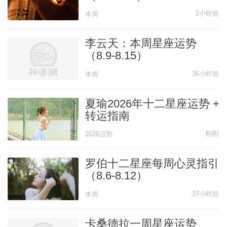
事上务必更加果断，因为这么做才可以展现
2小时前
本周
出你多么适合这个机会。等到5月第三周，
你认识的人或一位新朋友可能邀请你参加活
李云天：本周星座运势
动，或介绍你认识新人，带来极好的人脉机
（8.9-8.15）
会。等到5月末，你的很多重大目标逐渐走
36小时前
本周
上轨道，你也有了一种扎实的感觉，认识到
这些事情真的非常适合你。
夏瑜2026年十二星座运势 +
转运指南
刚刚
2026运势
天秤座
——译者：幻觉
罗伯十二星座每周心灵指引
干得漂亮，天秤座！你成功进入5月，而且
（8.6-8.12）
你的宏大梦想完好无损，你仍然是信徒，这
37小时前
本周
是了不起的事。5月你拥有数量惊人的机
会，可以帮你探索至少几个梦想，并为你打
卡桑德拉一周星座运势