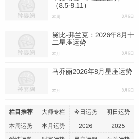
（8.5-8.11）
下基础。5月第一周非常重要，因为你可能
遇到权势人物，此人不仅有能力为你引荐有
8月6日
本周
影响力的人，还可以给你重要机会，要密切
黛比-弗兰克：2026年8月十
关注，你可以了解很多强大又有价值的信
二星座运势
息。5月第二周，与家人的对话出乎意料地
8月6日
本月
解决了你困惑已久的事情，这让你释然，也
给你启发。5月第三周，你可能会发现自己
马乔丽2026年8月星座运势
身处领导位置，令人印象深刻，这是你之前
没想到的，一开始你可能觉得自已缺乏相关
8月6日
本月
的专业知识，但你在这方面的天分连你自己
都感到惊艳，这对你的现在和未来是一次非
栏目推荐
大师专栏
今日运势
明日运势
常宝贵的体验。5月第四周，你可能发现你
本周运势
本月运势
2026
2025
认识的一个人和你拥有同样的目标，这对你