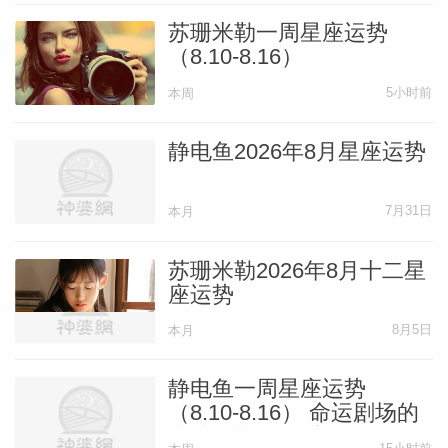
能会考虑在本月探索新的领域，包括一两个
苏珊米勒一周星座运势
在你舒适区之外的地方。是的，狮子座的你
（8.10-8.16）
大胆勇敢，但确实也有几个会让你望而却步
5小时前
本周
的领域——尽管你可能不会承认！如果你真
的选择去迎接一个让你有点害怕的挑战，结
静电鱼2026年8月星座运势
果反而可能会对你特别好，增加你的自信，
为你打开新世界的大门，学习更多的东西。
7月31日
本月
到5月底，回顾过去的几周，你会为自己做
苏珊米勒2026年8月十二星
成的事、学到的东西，以及因为你所做的努
座运势
力而值得期待的未来，感到由衷的满足！
8月5日
本月
处女座
——译者：幻觉
静电鱼一周星座运势
（8.10-8.16） 命运剧场的
大洗牌与舞台重构
你越来越渴望生活更和谐、更平衡、更稳