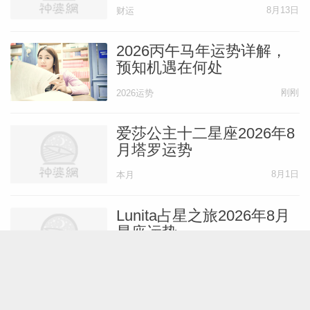
刻
8月13日
财运
有些一开始看着不是你想要的。5月第二、
三周，关于要不要决定一段关系、一个新项
2026丙午马年运势详解，
目、学习一门课程，你可能考虑很多，你希
预知机遇在何处
望改变生活中的一些事，将这个决定视为实
刚刚
2026运势
现改变的方法。这很可能改善你未来的财务
爱莎公主十二星座2026年8
状况，而财务状况的好转也只是由此产生的
月塔罗运势
众多积极结果之一。5月第三、四周，不要
8月1日
本月
推迟答复别人的重要消息，这可能是很重要
的事，尽管一开始看起来不那么重要。可能
Lunita占星之旅2026年8月
有人想吸引你进入你一直期待的机会，但表
星座运势
面上看起来一切没那么出色，你需要面对面
8月1日
本月
讨论这个问题，然后才能意识到它会对你的
生活产生的影响，要确保你收到了相关的一
小乖麻2026年8月重要星象