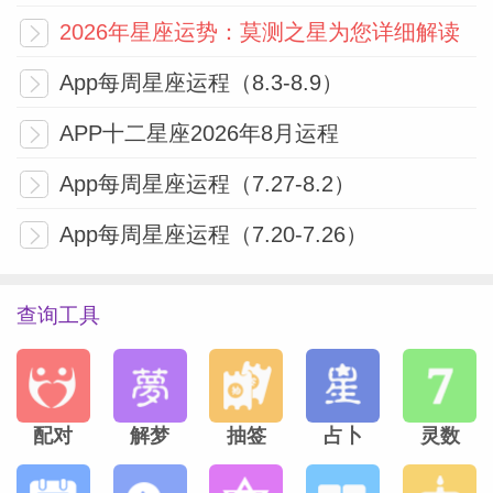
都开始显化为有形成果，亲爱的月亮崽崽，
2026年星座运势：莫测之星为您详细解读
最近几个月你完成的一切充满希望的搜寻开
App每周星座运程（8.3-8.9）
始投射到外界，你应该发现现在需要的信息
也随之而来，让你的决定更容易处理，更容
APP十二星座2026年8月运程
易完成，你也感觉更好。等到5月第二周，
App每周星座运程（7.27-8.2）
你有机会抓住等待已久的机遇，建议你尽量
果断，表现出它对你多么意义重大，全力投
App每周星座运程（7.20-7.26）
入进去，你不仅可以激发他人的信心，也可
以增强自己的自信。等到5月第三周，你担
查询工具
心的家庭闹剧突然再次上演，既然你解决不
掉这件事，它又让你特别焦虑，你可能要么
想跑，要么拼了，具体要看你当时的心情，
配对
解梦
抽签
占卜
灵数
建议你自愿发起这件事的讨论，好好谈一
谈，最终你可以得到你需要也应得的结束。