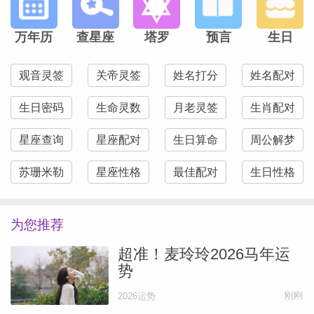
万年历
查星座
塔罗
预言
生日
狮子座
——译者：臻新zx
观音灵签
关帝灵签
姓名打分
姓名配对
亲爱的狮子座，这个月你能承担多少事情？
生日密码
生命灵数
月老灵签
生肖配对
5月初，你可能会动力十足，准备好去征服
世界。幸运的是会有几个特别好的机会，正
星座查询
星座配对
生日算命
周公解梦
需要眼下你这股充沛精力。这个月你可以过
苏珊米勒
星座性格
最佳配对
生日性格
得特别顺——不仅因为你能做成更多事，还
因为你接下来要做的事无论对现在还是将来
为您推荐
都非常重要。5月初，和新认识的人聊上几
句，没准能聊出点有意思的东西，带来一些
超准！麦玲玲2026马年运
势
与钱相关项目的新想法。如果你足够勇敢去
冒险，可能会有非常丰厚的回报。你甚至可
刚刚
2026运势