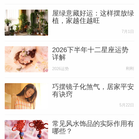
屋绿意藏好运：这样摆放绿
植，家越住越旺
7月1日
2026下半年十二星座运势
详解
刚刚
2026运势
巧摆镜子化煞气，居家平安
有诀窍
5月22日
婆星座
航
常见风水饰品的实际作用有
哪些？