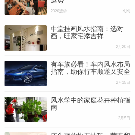
运势
刚刚
2026运势
网
中堂挂画风水指南：选对
画，旺家宅添吉祥
2月20日
有车族必看！车内风水布局
指南，助你行车顺遂又安全
2月15日
风水学中的家庭花卉种植指
南
2月5日