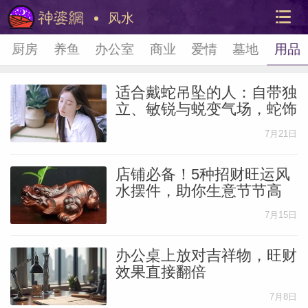
风水
厨房
养鱼
办公室
商业
爱情
墓地
用品
适合戴蛇吊坠的人：自带独
立、敏锐与蜕变气场，蛇饰
更添灵魂
7月21日
店铺必备！5种招财旺运风
美国神
水摆件，助你生意节节高
站内导
7月15日
办公桌上放对吉祥物，旺财
效果直接翻倍
7月8日