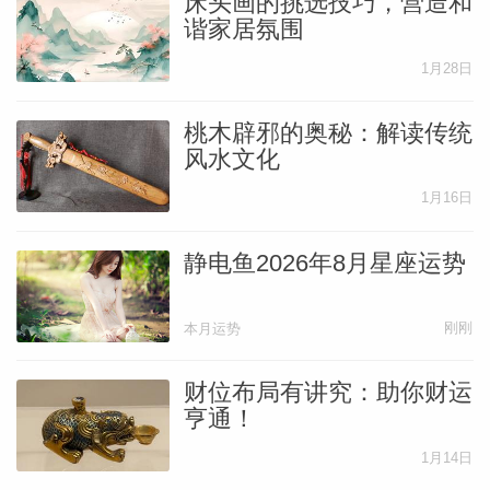
床头画的挑选技巧，营造和
谐家居氛围
1月28日
桃木辟邪的奥秘：解读传统
风水文化
1月16日
静电鱼2026年8月星座运势
刚刚
本月运势
财位布局有讲究：助你财运
亨通！
1月14日