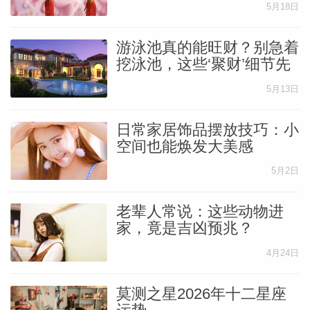
5月18日
游泳池真的能旺财？别急着
挖泳池，这些‘聚财’细节先
搞懂！
5月13日
日常家居饰品摆放技巧：小
空间也能焕发大美感
5月2日
老辈人常说：这些动物进
家，竟是吉凶预兆？
4月24日
莫测之星2026年十二星座