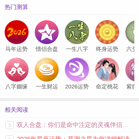
热门测算
网
马年运势
情侣合盘
一生八字
终身运势
六爻
八字姻缘
一生财运
2026运势
命定桃花
紫微
相关阅读
双人合盘：你们是命中注定的灵魂伴侣吗？
2026年星座运势：莫测之星为您详细解读