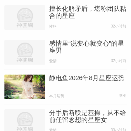
擅长化解矛盾，堪称团队粘
合的星座
32小时前
性格
感情里“说变心就变心”的星
座男
32小时前
爱情
静电鱼2026年8月星座运势
刚刚
本月运势
分手后断联是基操，从不给
前任留念想的星座女
33小时前
爱情