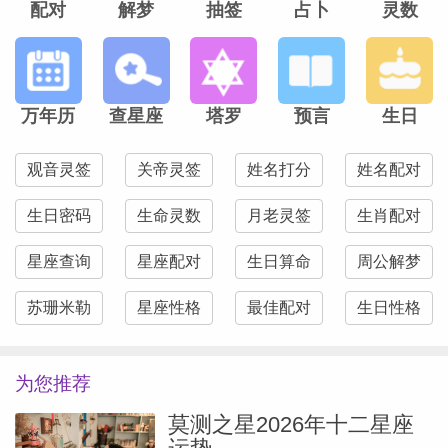
配对
解梦
抽签
占卜
灵数
万年历
查星座
塔罗
预言
生日
观音灵签
关帝灵签
姓名打分
姓名配对
生日密码
生命灵数
月老灵签
生肖配对
星座查询
星座配对
生日算命
周公解梦
苏珊米勒
星座性格
最佳配对
生日性格
为您推荐
莫测之星2026年十二星座