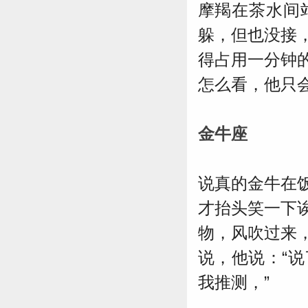
星座网
摩羯在茶水间
躲，但也没接
得占用一分钟
怎么看，他只会
金牛
座
说真的金牛在
才抬头笑一下
物，风吹过来
说，他说：“
我推测，”