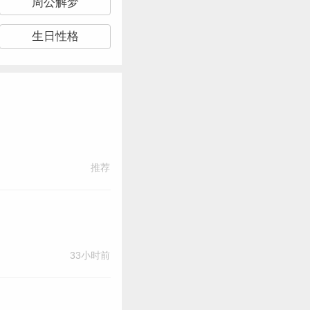
周公解梦
生日性格
推荐
33小时前