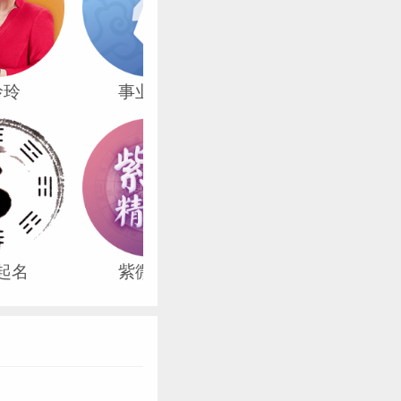
玲玲
事业详批
婚姻走势
起名
紫微精批
八字起名