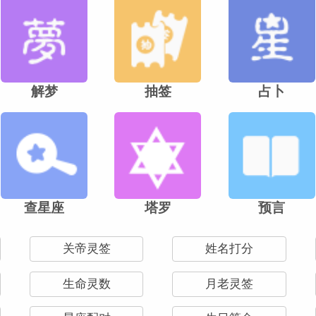
解梦
抽签
占卜
查星座
塔罗
预言
关帝灵签
姓名打分
生命灵数
月老灵签