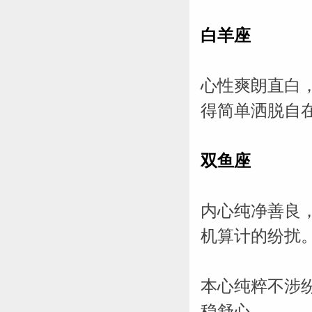
星座网
白羊座
心性爽朗直白
得简单洒脱自
双鱼座
内心纯净善良
机算计的纷扰
本心纯粹不涉
稳舒心。