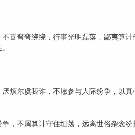
，不喜弯弯绕绕，行事光明磊落，鄙夷算计
在。
，厌烦尔虞我诈，不愿参与人际纷争，以真
。
纷争，不屑算计守住坦荡，远离世俗杂念纷