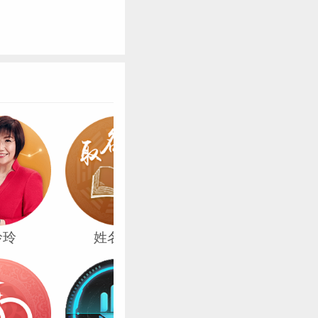
玲玲
姓名改运
周易起名