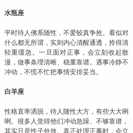
水瓶座
平时待人佛系随性，不爱较真争抢。看似对
什么都无所谓，实则内心清醒通透，拎得清
轻重缓急。一旦面对正事，会立刻收起散
漫，做事条理清晰、稳重靠谱。遇事冷静不
冲动，不慌不忙把事情安排妥当。
白羊座
性格直率洒脱，待人随性大方，有些大大咧
婆星座
航
咧。很多人觉得他们冲动急躁、不够靠谱，
其实只是性子外放。真正处理正事时，会立