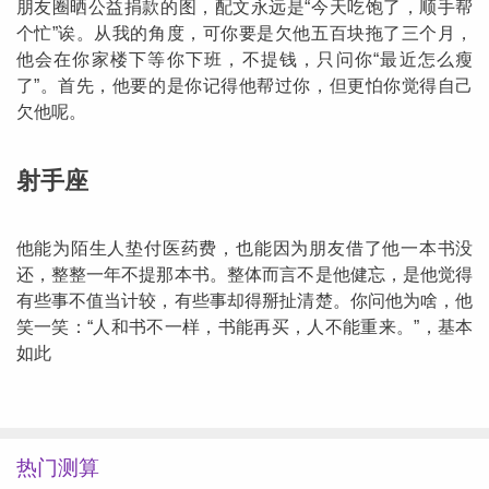
朋友圈晒公益捐款的图，配文永远是“今天吃饱了，顺手帮
个忙”诶。从我的角度，可你要是欠他五百块拖了三个月，
他会在你家楼下等你下班，不提钱，只问你“最近怎么瘦
了”。首先，他要的是你记得他帮过你，但更怕你觉得自己
欠他呢。
射手座
他能为陌生人垫付医药费，也能因为朋友借了他一本书没
还，整整一年不提那本书。整体而言不是他健忘，是他觉得
有些事不值当计较，有些事却得掰扯清楚。你问他为啥，他
笑一笑：“人和书不一样，书能再买，人不能重来。”，基本
如此
热门测算