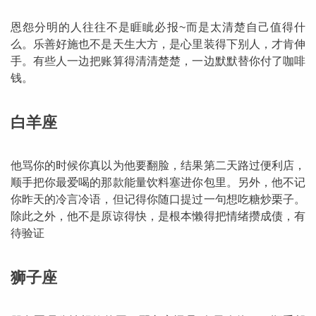
恩怨分明的人往往不是睚眦必报~而是太清楚自己值得什
么。乐善好施也不是天生大方，是心里装得下别人，才肯伸
手。有些人一边把账算得清清楚楚，一边默默替你付了咖啡
钱。
白羊座
他骂你的时候你真以为他要翻脸，结果第二天路过便利店，
顺手把你最爱喝的那款能量饮料塞进你包里。另外，他不记
你昨天的冷言冷语，但记得你随口提过一句想吃糖炒栗子。
除此之外，他不是原谅得快，是根本懒得把情绪攒成债，有
待验证
婆星座
航
狮子座