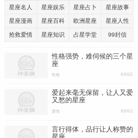
星座名人
星座娱乐
星座占卜
星座故事
星座漫画
星座百科
欧洲星座
星座人性
抢救爱情
星座知识
占星学堂
99封信
性格强势，难伺候的三个星
座
8月6日
性格
爱起来毫无保留，让人又爱
又愁的星座
8月6日
爱情
言行得体，品行让人称赞的
星座