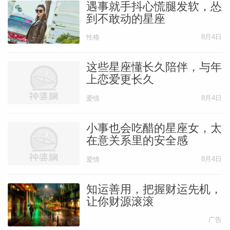
遇事就手抖心慌腿发软，怂
到不敢动的星座
8月4日
性格
这些星座懂长久陪伴，与年
上恋爱更长久
8月4日
爱情
小事也会吃醋的星座女，太
在意关系里的安全感
8月4日
爱情
知运善用，把握财运先机，
让你财源滚滚
广告