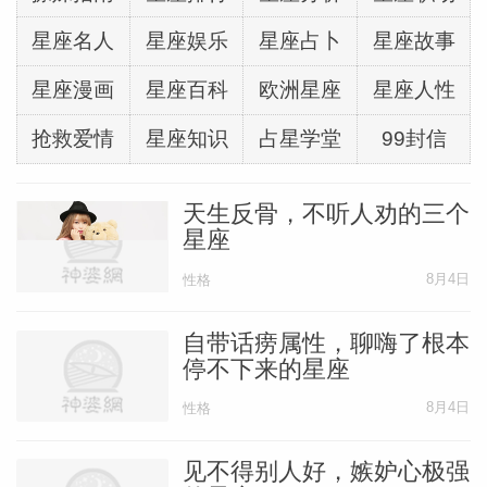
星座名人
星座娱乐
星座占卜
星座故事
星座漫画
星座百科
欧洲星座
星座人性
抢救爱情
星座知识
占星学堂
99封信
天生反骨，不听人劝的三个
星座
8月4日
性格
自带话痨属性，聊嗨了根本
停不下来的星座
8月4日
性格
见不得别人好，嫉妒心极强