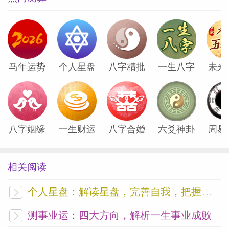
她在恋爱关系中少女感十足，在情绪表达上
多多少少有点冲动，有点急性子，容易因为
一时的不爽直接“炸”出真实反应，需要另一
方能给到及时的、快速的反馈。联系上前一
马年运势
个人星盘
八字精批
一生八字
未来
小节中提到的“综合型”人格，所以在亲密关
系中，一旦错过了白羊座直来直往的情绪模
式，她很有可能会进入到一种别扭模式，把
能量导入金牛座领域，开始为了稳定关系而
八字姻缘
一生财运
八字合婚
六爻神卦
周易
自我修复，积压情绪，而这种积压又会在下
一个白羊座周期大规模爆发出来。
相关阅读
不过这不意味着宋祖儿在感情中会是一个任
个人星盘：解读星盘，完善自我，把握未来
性的小女孩，她的情绪波动是真实而直接
测事业运：四大方向，解析一生事业成败
的，
但她的情商十分在线，知道什么时候该