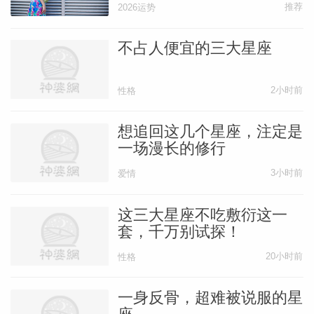
推荐
2026运势
如果说这一两年内能把这些障碍一一跨过，
那么26年底（约10月后），宋祖儿将在事
不占人便宜的三大星座
业上迎来新发展。
一方面可能是个人曝光度
得到提升，且均为正面消息；另一方面也可
2小时前
性格
能是得到了实际的成就或高光角色，经典作
想追回这几个星座，注定是
品喜加一。
一场漫长的修行
3小时前
爱情
2027年，状态仍在攀升中，暑期时段（7月
前后）是更具优势的剧宣周期。
宋祖儿太阳
这三大星座不吃敷衍这一
弧中的太阳马上就要从灵动活泼的双子座换
套，千万别试探！
座到温和敏感的巨蟹座，这可能引发角色上
20小时前
性格
的转型契机，27年之后，比起青春洋溢的
少女角色，成熟、温柔、大姐姐类型的角色
一身反骨，超难被说服的星