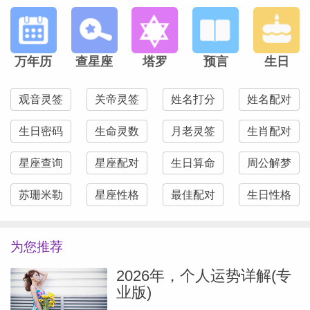
传》、17-19年期间的《花儿与少年》和
《九州缥缈录》、21年年的《乔家的儿
女》，都是她个人履历中比较出众的作品。
万年历
查星座
塔罗
预言
生日
在过去的两年中，突如其来的风波给了她更
观音灵签
关帝灵签
姓名打分
姓名配对
多反思沉淀的时间，如今形势逐渐明朗。
生日密码
生命灵数
月老灵签
生肖配对
《折腰》有望在2025年年中播出，但从
星座查询
星座配对
生日算命
周公解梦
2025年整体来说，这道坎儿还没有完全跨
过去，说不上完全恢复元气，尤其是在
苏珊米勒
星座性格
最佳配对
生日性格
2025年年末到2026年年初这一段时间，之
前未解决的财务争议可能会再次掀起波澜；
为您推荐
在感情方面，新绯闻的出现，可能会给当事
2026年，个人运势详解(专
人带来一定的困扰。
业版)