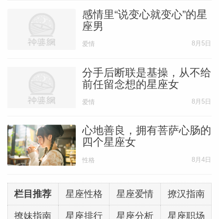
感情里“说变心就变心”的星
座男
8月5日
爱情
分手后断联是基操，从不给
前任留念想的星座女
8月5日
爱情
心地善良，拥有菩萨心肠的
四个星座女
8月4日
性格
栏目推荐
星座性格
星座爱情
撩汉指南
撩妹指南
星座排行
星座分析
星座职场