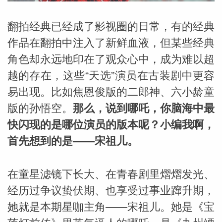
翻拍经典已经成了影视圈的日常，有的经典
作品在翻拍中注入了新鲜血液，但某些经典
角色却永远地印在了观众心中，成为难以超
越的存在，这些“天选”演员在古装剧中更容
易出现。比如焦恩俊版的二郎神、六小龄童
版的孙悟空。
那么，说到哪吒，你脑海中最
快闪现的是哪位演员的版本呢？小编我啊，
首先想到的是——宋祖儿。
在童星滤镜下长大、在青春剧里熠熠发光、
经历过争议蛰伏期、也享受过事业蹿升期，
婆星座
航
她就是本期星咖主角——宋祖儿。她是《宝