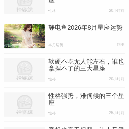
座
更容易引发爆点喔！
20小时前
性格
另外，在27年年末到28年年初，感情方面
静电鱼2026年8月星座运势
也可能会迎来新的进展。
这也许是一段来得
快去得快的感情，或者双方并没有进入成熟
刚刚
本月运势
稳定的恋爱关系中，仍在互相接触了解中，
因此不太会有相关曝光出现在大众视野。也
软硬不吃无人能左右，谁也
许2028年不算是优质的桃花年，但在财运
拿捏不了的三大星座
方面还是有幸运加成的，这一年的商业运势
20小时前
性格
良好，有机会晋升老板、品牌主理人。
性格强势，难伺候的三个星
座
最后，看着宋祖儿戏长大的小编实名制期待
25小时前
性格
祖儿能消除争议，重新杀回影视圈。