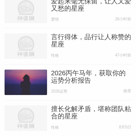
爱起来毫无保留，让人又爱
又愁的星座
本文作者
星座女神
26小时前
爱情
星座女神
言行得体，品行让人称赞的
星座
47小时前
性格
2026丙午马年，获取你的
运势分析报告
推荐
2026运势
擅长化解矛盾，堪称团队粘
合的星座
8月5日
性格