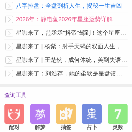
八字排盘：全盘剖析人生，揭秘一生吉凶
收，什么时候该让别人舒适，这就是金牛星
群帮她稳住的部分。
总体来说，能陪她笑陪
2026年：静电鱼2026年星座运势详解
她闹，也能在大事上稳住心神，展示坚定毅
星咖来了，范丞丞“抖帝”驾到！这个星座天生自带社牛基因
力的人，是能玩得来、说得开、撑得住的
星咖来了 | 杨紫：射手天蝎的双面人生，自由与爱缺一不可
人。
星咖来了 | 王楚然，成何体统，美到失语,不食人间烟火的配置谁懂？
往前走
星咖来了：刘浩存，她的柔软是星盘馈赠，稳扎稳打才是人生注脚
才能不断自我刷新
查询工具
98年出生的宋祖儿在05年就出演了影视剧
角色，妥妥的童星出道，小小年纪就积累了
长达二十年的戏龄。09年的《宝莲灯前
配对
解梦
抽签
占卜
灵数