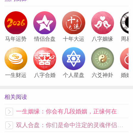
恼，今天突然问“那件事解决了吗？”；你发
一张自拍，他不仅点赞，还私信说“这张特
别好看”；你情绪低落时，他不会讲大道
理，而是发来一连串搞笑视频，直到你笑出
马年运势
情侣合盘
十年大运
八字姻缘
周易
声。这些看似随意的互动，实则是他在努力
成为你生活中“不可或缺的声音”。
更微妙的是，双子座会通过“制造巧合”来拉
一生财运
八字合婚
个人星盘
六爻神卦
婚姻
近距离。他可能会“刚好”出现在你常去的咖
啡馆，或“顺路”陪你走一段路；在群里聊天
相关阅读
时，总是第一个回应你，还会悄悄cue你参
与话题。如果他开始向你透露私人想法、童
一生姻缘：你会有几段婚姻，正缘何在
年故事或未来计划，那说明他已把你视
双人合盘：你们是命中注定的灵魂伴侣吗？
为“特别的人”。