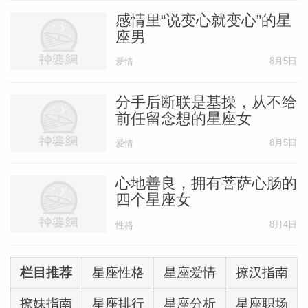
感情里“说变心就变心”的星
座男
8月5日
爱情
分手后断联是基操，从不给
前任留念想的星座女
8月5日
爱情
心地善良，拥有菩萨心肠的
四个星座女
8月4日
性格
栏目推荐
星座性格
星座爱情
撩汉指南
撩妹指南
星座排行
星座分析
星座职场