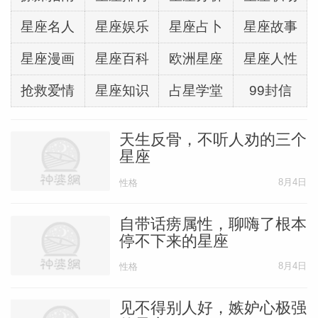
星座名人
星座娱乐
星座占卜
星座故事
星座漫画
星座百科
欧洲星座
星座人性
抢救爱情
星座知识
占星学堂
99封信
天生反骨，不听人劝的三个
星座
8月4日
性格
自带话痨属性，聊嗨了根本
停不下来的星座
8月4日
性格
见不得别人好，嫉妒心极强