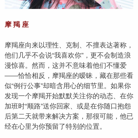
摩 羯
座
摩羯座向来以理性、克制、不擅表达著称，
他们几乎不会说“我喜欢你”，更不会制造浪
漫惊喜。然而，这并不意味着他们不懂爱
——恰恰相反，摩羯座的暧昧，藏在那些看
似“例行公事”却暗含用心的细节里。如果你
发现一个摩羯开始默默关注你的动态、在你
加班时“顺路”送你回家、或是在你随口抱怨
后第二天就带来解决方案，那很可能，他已
婆星座
航
经在心里为你预留了特别的位置。