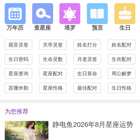
是在你熬夜时提醒“该休息了”，那很可能，
他正用“纠正你”的方式，悄悄守护你。
万年历
查星座
塔罗
预言
生日
处女座的暧昧信号，藏在“服务型付出”中。
比如，他默默记下你常用的软件版本，下次
观音灵签
关帝灵签
姓名打分
姓名配对
开会前提醒你更新；你抱怨通勤太累，他立
生日密码
生命灵数
月老灵签
生肖配对
刻整理了一份高效路线图发你；你感冒时他
不会说“多喝热水”，而是列出一份饮食清
星座查询
星座配对
生日算命
周公解梦
单，标注“哪些能吃，哪些忌口”。这些举动
苏珊米勒
星座性格
最佳配对
生日性格
看似琐碎，却是处女座最真诚的在意——他
想让你变得更好，因为你在他的未来规划
为您推荐
里。
静电鱼2026年8月星座运势
更关键的是，处女座会通过“挑剔”表达亲