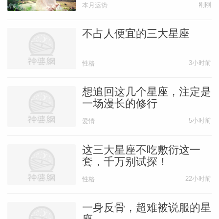
刚刚
本月运势
近。他可能会批评你做事不够条理，却在你
真正需要时第一时间出现；或是在你犯错时
不占人便宜的三大星座
严厉指出，但私下帮你补救。这种“刀子嘴
豆腐心”的模式，正是处女座式暧昧的标
3小时前
性格
志。如果他开始主动分享自己的焦虑、计划
或小习惯，那说明他已放下防备，愿意让你
想追回这几个星座，注定是
一场漫长的修行
走进他的世界。
5小时前
爱情
所以，别因为处女座不够温柔就误解他的冷
这三大星座不吃敷衍这一
淡。他的爱，不在甜言蜜语里，而在你电脑
套，千万别试探！
里那份他悄悄优化过的文档中。那些不起眼
22小时前
性格
的细节，正是他最克制的深情。
一身反骨，超难被说服的星