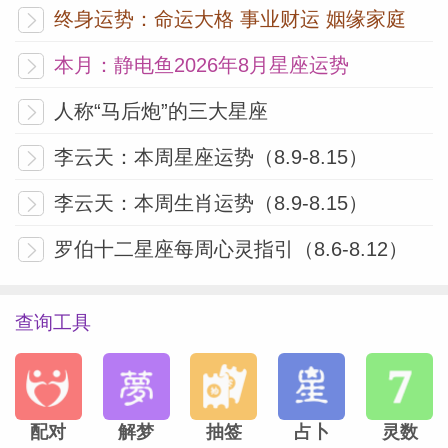
终身运势：命运大格 事业财运 姻缘家庭
所以，别因为双子座不够专一就怀疑他的真
本月：静电鱼2026年8月星座运势
心。他的爱，不在承诺里，而在每一条“在
人称“马后炮”的三大星座
干嘛”的消息中。那些不起眼的互动，正是
他最灵动的试探。
李云天：本周星座运势（8.9-8.15）
李云天：本周生肖运势（8.9-8.15）
处 女
座
罗伯十二星座每周心灵指引（8.6-8.12）
处女座的暧昧，是“用细节堆砌爱意”的艺
术。他们极度理性，不轻易动心，但一旦对
查询工具
你有好感，便会用近乎“强迫症”般的细致来
表达关心。如果你发现一个处女开始指出你
PPT里的错别字、帮你整理混乱的桌面、或
配对
解梦
抽签
占卜
灵数